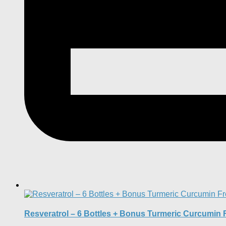
Resveratrol – 6 Bottles + Bonus Turmeric Curcumin 